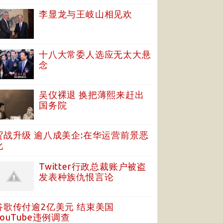
李显龙与王岐山相见欢
十八大常委人选应无太大悬
念
吴仪裸退 换把薄熙来赶出
国务院
贸战升级 逾八成美企:在华运营前景恶
化
Twitter行政总裁账户被盗
发表种族仇恨言论
谷歌传付逾2亿美元 结束美国
YouTube违例调查