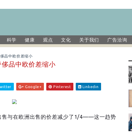
科学
健康
观点
文化
关于我们
广告洽询
奢侈品中欧价差缩小
奢侈品中欧价差缩小
witter
Google+
Pinterest
Linkedin
售与在欧洲出售的价差减少了1/4——这一趋势
。