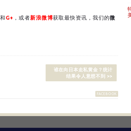
和
G+
，或者
新浪微博
获取最快资讯，我们的
微
谁在向日本走私黄金？统计
结果令人意想不到 >>
FACEBOOK