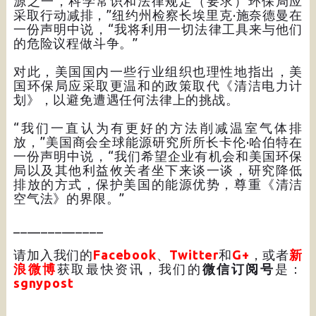
源之一，科学常识和法律规定（要求）环保局应
采取行动减排，”纽约州检察长埃里克·施奈德曼在
一份声明中说，“我将利用一切法律工具来与他们
的危险议程做斗争。”
对此，美国国内一些行业组织也理性地指出，美
国环保局应采取更温和的政策取代《清洁电力计
划》，以避免遭遇任何法律上的挑战。
“我们一直认为有更好的方法削减温室气体排
放，”美国商会全球能源研究所所长卡伦·哈伯特在
一份声明中说，“我们希望企业有机会和美国环保
局以及其他利益攸关者坐下来谈一谈，研究降低
排放的方式，保护美国的能源优势，尊重《清洁
空气法》的界限。”
_____________
请加入我们的
Facebook
、
Twitter
和
G+
，或者
新
浪微博
获取最快资讯，我们的
微信订阅号
是：
sgnypost