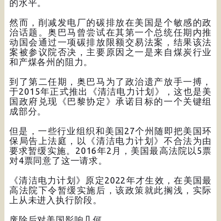
的水平。
然而，削减发电厂的碳排放在美国是个敏感的政
治话题。奥巴马曾尝试在其第一个总统任期内推
动国会通过一项碳排放限额交易法案，结果该法
案被参议院否决，主要原因之一是来自煤炭行业
和产煤各州的阻力。
到了第二任期，奥巴马为了政治遗产放手一搏，
于2015年正式推出《清洁电力计划》，这也是美
国政府兑现《巴黎协定》承诺目标的一个关键组
成部分。
但是，一些行业组织和美国27个州随即把美国环
保局告上法庭，以《清洁电力计划》不合法为由
要求暂缓实施。2016年2月，美国最高法院以5票
对4票同意了这一请求。
《清洁电力计划》原定2022年才生效，在美国最
高法院下令暂缓实施后，该政策就此搁浅，实际
上从未进入执行阶段。
废除后对美国影响几何