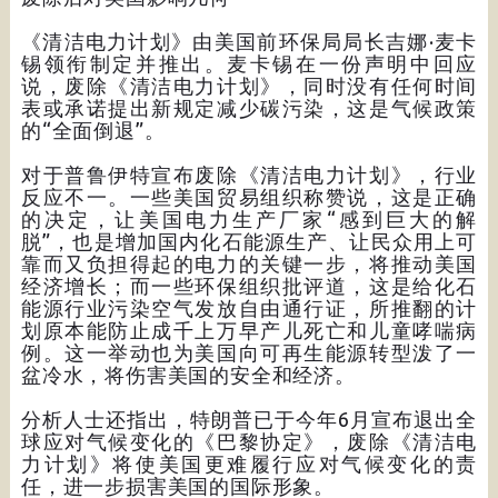
《清洁电力计划》由美国前环保局局长吉娜·麦卡
锡领衔制定并推出。麦卡锡在一份声明中回应
说，废除《清洁电力计划》，同时没有任何时间
表或承诺提出新规定减少碳污染，这是气候政策
的“全面倒退”。
对于普鲁伊特宣布废除《清洁电力计划》，行业
反应不一。一些美国贸易组织称赞说，这是正确
的决定，让美国电力生产厂家“感到巨大的解
脱”，也是增加国内化石能源生产、让民众用上可
靠而又负担得起的电力的关键一步，将推动美国
经济增长；而一些环保组织批评道，这是给化石
能源行业污染空气发放自由通行证，所推翻的计
划原本能防止成千上万早产儿死亡和儿童哮喘病
例。这一举动也为美国向可再生能源转型泼了一
盆冷水，将伤害美国的安全和经济。
分析人士还指出，特朗普已于今年6月宣布退出全
球应对气候变化的《巴黎协定》，废除《清洁电
力计划》将使美国更难履行应对气候变化的责
任，进一步损害美国的国际形象。