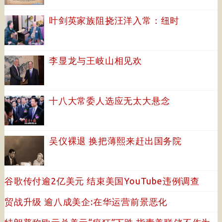
叶剑英家族阻挠汪洋入常：纽时
李显龙与王岐山相见欢
十八大常委人选应无太大悬念
吴仪裸退 换把薄熙来赶出国务院
谷歌传付逾2亿美元 结束美国YouTube违例调查
贸战升级 逾八成美企:在华运营前景恶化