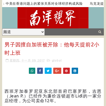
：中美在香港问题上的紧张关系对全球经济构成风险
马克龙提西
男子因擅自加班被开除：他每天提前2小
时上班
星期四, 十一月 09, 2017
global
西班牙加泰罗尼亚东北部首府巴塞罗那，吉恩
（Jean P.）已经作为廉价连锁超市Lidl的一家分
店经理，为公司卖命12年。