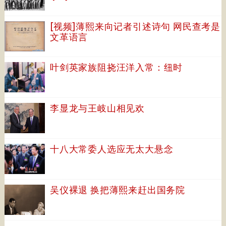
[视频]薄熙来向记者引述诗句 网民查考是
文革语言
叶剑英家族阻挠汪洋入常：纽时
李显龙与王岐山相见欢
十八大常委人选应无太大悬念
吴仪裸退 换把薄熙来赶出国务院