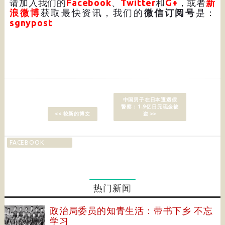
请加入我们的
Facebook
、
Twitter
和
G+
，或者
新
浪微博
获取最快资讯，我们的
微信订阅号
是：
sgnypost
中国男子在日本遭遇假
警察：1.9亿日元现金被
<< 较新的博文
盗 >>
FACEBOOK
热门新闻
政治局委员的知青生活：带书下乡 不忘
学习