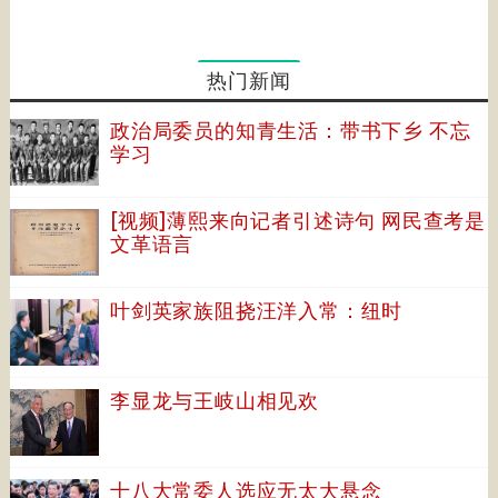
热门新闻
政治局委员的知青生活：带书下乡 不忘
学习
[视频]薄熙来向记者引述诗句 网民查考是
文革语言
叶剑英家族阻挠汪洋入常：纽时
李显龙与王岐山相见欢
十八大常委人选应无太大悬念