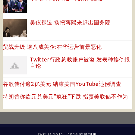
吴仪裸退 换把薄熙来赶出国务院
贸战升级 逾八成美企:在华运营前景恶化
Twitter行政总裁账户被盗 发表种族仇恨
言论
谷歌传付逾2亿美元 结束美国YouTube违例调查
特朗普称欧元兑美元“疯狂”下跌 指责美联储不作为
版权 © 2012 -
2026
南洋视界