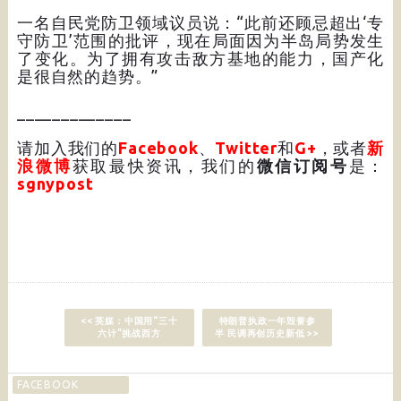
一名自民党防卫领域议员说：“此前还顾忌超出‘专
守防卫’范围的批评，现在局面因为半岛局势发生
了变化。为了拥有攻击敌方基地的能力，国产化
是很自然的趋势。”
_____________
请加入我们的
Facebook
、
Twitter
和
G+
，或者
新
浪微博
获取最快资讯，我们的
微信订阅号
是：
sgnypost
<< 英媒：中国用“三十
特朗普执政一年毁誉参
六计”挑战西方
半 民调再创历史新低 >>
FACEBOOK