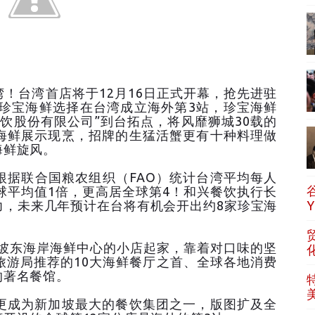
湾！台湾首店将于12月16日正式开幕，抢先进驻
，珍宝海鲜选择在台湾成立海外第3站，珍宝海鲜
饮股份有限公司”到台拓点，将风靡狮城30载的
海鲜展示现烹，招牌的生猛活蟹更有十种料理做
海鲜旋风。
根据联合国粮农组织（FAO）统计台湾平均每人
球平均值1倍，更高居全球第4！和兴餐饮执行长
力，未来几年预计在台将有机会开出约8家珍宝海
加坡东海岸海鲜中心的小店起家，靠着对口味的坚
旅游局推荐的10大海鲜餐厅之首、全球各地消费
的著名餐馆。
更成为新加坡最大的餐饮集团之一，版图扩及全