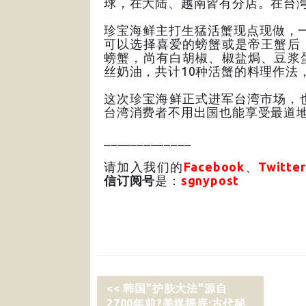
球，在大陆、越南皆有分店。在台湾
珍宝海鲜主打生猛活蟹现点现做，一
可以选择喜爱的螃蟹或是帝王蟹后
螃蟹，尚有白胡椒、椒盐焗、豆浆
丝奶油，共计10种活蟹的料理作法
这次珍宝海鲜正式进军台湾市场，
台湾消费者不用出国也能享受最道地
_____________
请加入我们的
Facebook
、
Twitter
信订阅号
是：
sgnypost
<< 韩国"护肤大法"源自
2700年前?美媒揭底:古代秘