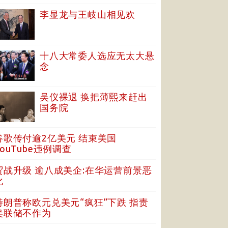
李显龙与王岐山相见欢
十八大常委人选应无太大悬
念
吴仪裸退 换把薄熙来赶出
国务院
谷歌传付逾2亿美元 结束美国
YouTube违例调查
贸战升级 逾八成美企:在华运营前景恶
化
特朗普称欧元兑美元“疯狂”下跌 指责
美联储不作为