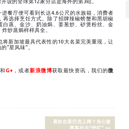
开设的全球第12家分店是海外的第3站。
进餐厅便可看到长达4.6公尺的水族箱，消费者
，再选择烹饪方式。除了招牌辣椒螃蟹和黑胡椒
蛋白蒸、金沙、奶油焗、姜葱炒、砂煲粉丝、金
，炸炒蒸焗样样具全。
也将新加坡最具代表性的10大名菜完美重现，让
的“星风味”。
和
G+
，或者
新浪微博
获取最快资讯，我们的
微
喜欢在星巴克上网？当心被
黑客拉去“挖矿” >>