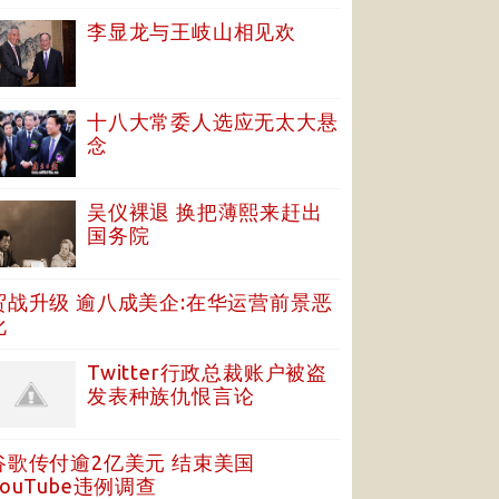
李显龙与王岐山相见欢
十八大常委人选应无太大悬
念
吴仪裸退 换把薄熙来赶出
国务院
贸战升级 逾八成美企:在华运营前景恶
化
Twitter行政总裁账户被盗
发表种族仇恨言论
谷歌传付逾2亿美元 结束美国
YouTube违例调查