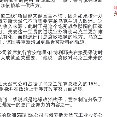
提到俄罗斯使用“能源武器”一事，警告说铺设新
更加依赖单一供应方。
管道二线”项目越来越直言不讳，因为如果按计划
俄罗斯天然气不再需要穿越乌克兰进入欧洲。这
的收入来源，此时正是这个饱受战争蹂躏的国家
刻。失去这一宝贵的过境业务将使乌克兰更加难
私有化，而能源部门是腐败猖獗的地方。乌克兰
前，该国将重新滑回更靠近莫斯科的轨道。
公司首席执行官安德里·科博利耶夫在接受采访时
重大成就至关重要。”他说，腐败对乌克兰未来的
。
油天然气公司占据了乌克兰预算总收入的16%。
府阻挠并在政治上干涉其改革努力而辞职。
管道二线说成是地缘政治楔子，意在制造分裂于
欧洲统一的更广泛努力的内容之一。
线的欧洲5家能源公司与俄罗斯天然气工业股份公