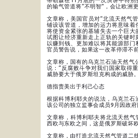
蒂勒森在11月底的一次演讲中特别
的输气管道将“不明智”，会让欧洲
文章称，美国官员对“北流天然气
铺设该管道，增加的运力将意味着
将使资金紧张的基辅失去一个巨大
试图让经济重新走上正轨的关键时
以赚到钱、更加难以将其能源部门
官员警告说，如果这一改革停滞不
文章称，国有的乌克兰石油天然气
说：“反腐败斗争对我们国家取得
威胁要大于俄罗斯坦克构成的威胁
德指责美出于利己心态
根据科博利耶夫的说法，乌克兰石
该公司的独立监事会成员9月因政
文章称，科博利耶夫将北流天然气
西欧与东欧之间，这是俄罗斯破坏
文章称，由打造北流天然气管道二