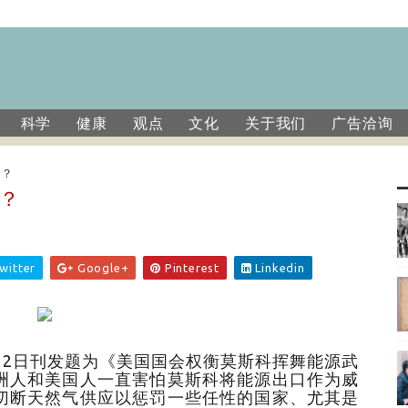
科学
健康
观点
文化
关于我们
广告洽询
”？
”？
witter
Google+
Pinterest
Linkedin
12日刊发题为《美国国会权衡莫斯科挥舞能源武
洲人和美国人一直害怕莫斯科将能源出口作为威
切断天然气供应以惩罚一些任性的国家、尤其是