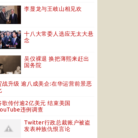
李显龙与王岐山相见欢
十八大常委人选应无太大悬
念
吴仪裸退 换把薄熙来赶出
国务院
贸战升级 逾八成美企:在华运营前景恶
化
谷歌传付逾2亿美元 结束美国
YouTube违例调查
Twitter行政总裁账户被盗
发表种族仇恨言论