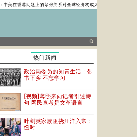
中美在香港问题上的紧张关系对全球经济构成风险
马克龙提西方
热门新闻
政治局委员的知青生活：带
书下乡 不忘学习
[视频]薄熙来向记者引述诗
句 网民查考是文革语言
叶剑英家族阻挠汪洋入常：
纽时