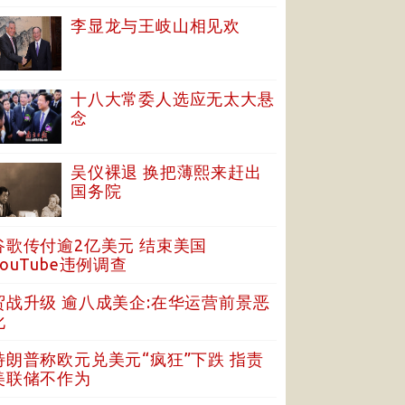
李显龙与王岐山相见欢
十八大常委人选应无太大悬
念
吴仪裸退 换把薄熙来赶出
国务院
谷歌传付逾2亿美元 结束美国
YouTube违例调查
贸战升级 逾八成美企:在华运营前景恶
化
特朗普称欧元兑美元“疯狂”下跌 指责
美联储不作为