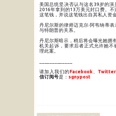
美国总统坚决否认与这名39岁的
2016年拿到的13万美元封口费。
这笔钱，并说这笔钱出自其私人资
丹尼尔斯的律师迈克尔·阿韦纳蒂
与特朗普的关系。
丹尼尔斯暗示，稍后将会曝光她拥
机关起诉，要求后者正式允许她不
理此案。
_____________
请加入我们的
Facebook
、
Twitter
信订阅号
是：
sgnypost