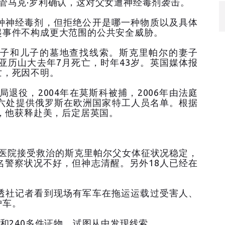
管马克·罗利确认，这对父女遭神经毒剂袭击。
种神经毒剂，但拒绝公开是哪一种物质以及具体
起事件不构成更大范围的公共安全威胁。
子和儿子的墓地查找线索。斯克里帕尔的妻子
子亚历山大去年7月死亡，时年43岁。英国媒体报
亡，死因不明。
局退役，2004年在莫斯科被捕，2006年由法庭
情六处提供俄罗斯在欧洲国家特工人员名单。根据
议，他获释赴美，后定居英国。
在医院接受救治的斯克里帕尔父女体征状况稳定，
名警察状况不好，但神志清醒。另外18人已经在
透社记者看到现场有军车在拖运运载过受害人、
护车。
人和240多件证物，试图从中发现线索。