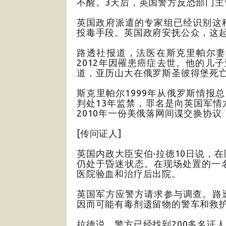
不醒。3天后，英国警方反恐部门主
英国政府派遣的专家组已经识别这
投毒手段。英国政府安抚公众，这
路透社报道，法医在斯克里帕尔妻
2012年因罹患癌症去世。他的儿
道，亚历山大在俄罗斯圣彼得堡死
斯克里帕尔1999年从俄罗斯情报总
判处13年监禁，罪名是向英国军
2010年一份美俄落网间谍交换协
[传问证人]
英国内政大臣安伯·拉德10日说，
仍处于昏迷状态。在现场处置的一
医院验血和治疗后出院。
英国军方应警方请求参与调查。路
因而可能有毒剂遗留物的警车和救
拉德说，警方已经找到200多名证