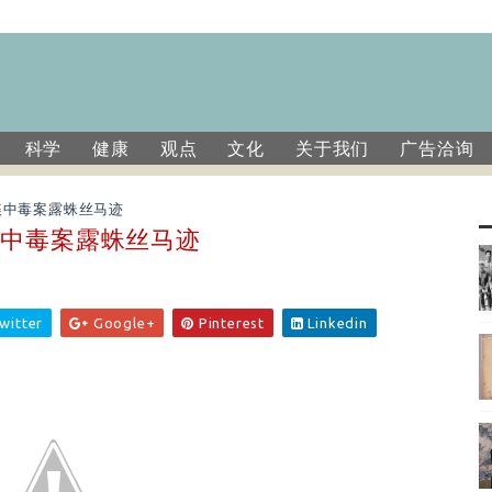
科学
健康
观点
文化
关于我们
广告洽询
谍中毒案露蛛丝马迹
谍中毒案露蛛丝马迹
witter
Google+
Pinterest
Linkedin