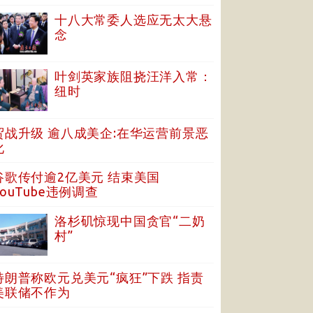
十八大常委人选应无太大悬
念
叶剑英家族阻挠汪洋入常：
纽时
贸战升级 逾八成美企:在华运营前景恶
化
谷歌传付逾2亿美元 结束美国
YouTube违例调查
洛杉矶惊现中国贪官“二奶
村”
特朗普称欧元兑美元“疯狂”下跌 指责
美联储不作为