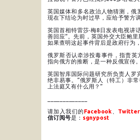
英国媒体和多名政治人物猜测，俄
现在下结论为时过早，应给予警方
英国首相特雷莎·梅8日发表电视讲
善回应”。先前，英国外交大臣鲍里
如果查明这起事件背后是政府行为，
俄罗斯否认牵涉投毒事件，指责英
指向俄方的推断，是一种反俄宣传
英国智库国际问题研究所负责人罗
绝非易事。“俄罗斯人（特工）非
上法庭又有什么用？”
_____________
请加入我们的
Facebook
、
Twitter
信订阅号
是：
sgnypost