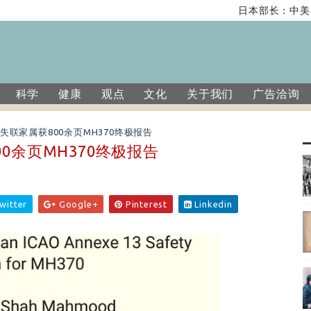
日本部长：中美在香
科学
健康
观点
文化
关于我们
广告洽询
失联家属获800余页MH370终极报告
0余页MH370终极报告
witter
Google+
Pinterest
Linkedin