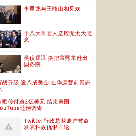
李显龙与王岐山相见欢
十八大常委人选应无太大悬
念
吴仪裸退 换把薄熙来赶出
国务院
贸战升级 逾八成美企:在华运营前景恶
化
谷歌传付逾2亿美元 结束美国
YouTube违例调查
Twitter行政总裁账户被盗
发表种族仇恨言论