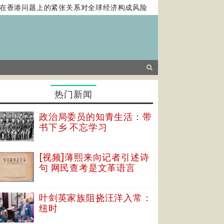
港问题上的紧张关系对全球经济构成风险
马克龙提西方霸权或终
热门新闻
政治局委员的知青生活：带
书下乡 不忘学习
[视频]薄熙来向记者引述诗
句 网民查考是文革语言
叶剑英家族阻挠汪洋入常：
纽时