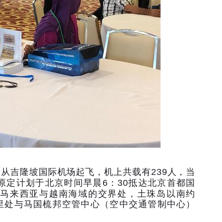
日从吉隆坡国际机场起飞，机上共载有
239
人，当
原定计划于北京时间早晨
6
：
30
抵达北京首都国
马来西亚与越南海域的交界处，土珠岛以南约
里处与马国梳邦空管中心（空中交通管制中心）