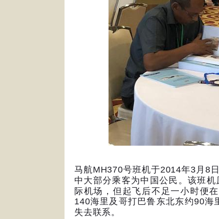
马航
MH370
号班机于
2014
年
3
月
8
中大部分乘客为中国公民。该班机
际机场，但起飞后不足一小时便在
140
海里及哥打巴鲁东北东约
90
海
失去联系。