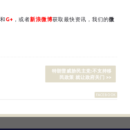
和
G+
，或者
新浪微博
获取最快资讯，我们的
微
特朗普威胁民主党:不支持移
民政策 就让政府关门 >>
FACEBOOK