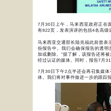
7
月
30
日上午，马来西亚政府正在
有
822
页，发表演讲的包括
4
名高级
马来西亚交通部长陆兆福此前曾表
份报告中。我们会确保报告的透明
加或删除。
”
据了解，该报告还将被
经过认证的媒体。同时，报告
7
月
31
7
月
30
日下午
2
点半还会再召集媒体
体。我们将对事件做进一步的跟踪