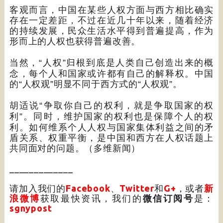
客观而言，中国在某些人权方面与西方相比确实
存在一定差距，不过在近几十年以来，随着经济
的持续发展，民众生活水平得到普遍提高，作为
形而上的人权也获得普遍改善。
当然，
“
人权
”
归根到底是人类自己创造出来的概
念，每个人和国家或许都有自己的解释权。中国
的
“
人权观
”
明显不同于西方式的
“
人权观
”
。
胡适说
“
争取你自己的权利，就是争取国家的权
利
”
。同时，维护国家的权利也是保障个人的权
利。如何维系个人人权与国家集体利益之间的矛
盾关系、权重平衡，是中国和西方在人权话题上
共同面对的问题。（多维新闻）
_____________
请加入我们的
Facebook
、
Twitter
和
G+
，或者
新
浪微博
获取最快资讯，我们的
微信订阅号
是：
sgnypost