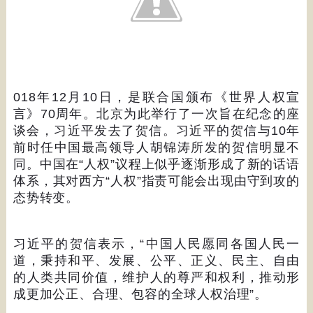
018
年
12
月
10
日，是联合国颁布《世界人权宣
言》
70
周年。北京为此举行了一次旨在纪念的座
谈会，习近平发去了贺信。习近平的贺信与
10
年
前时任中国最高领导人胡锦涛所发的贺信明显不
同。中国在
“
人权
”
议程上似乎逐渐形成了新的话语
体系，其对西方
“
人权
”
指责可能会出现由守到攻的
态势转变。
习近平的贺信表示，
“
中国人民愿同各国人民一
道，秉持和平、发展、公平、正义、民主、自由
的人类共同价值，维护人的尊严和权利，推动形
成更加公正、合理、包容的全球人权治理
”
。