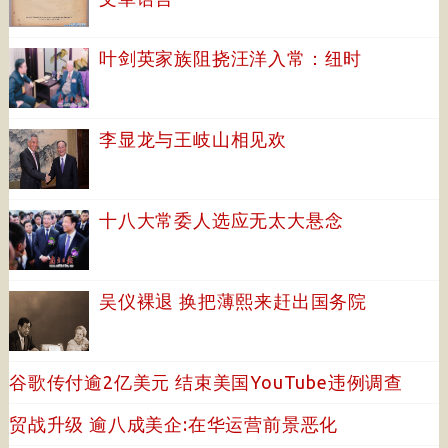
叶剑英家族阻挠汪洋入常：纽时
李显龙与王岐山相见欢
十八大常委人选应无太大悬念
吴仪裸退 换把薄熙来赶出国务院
谷歌传付逾2亿美元 结束美国YouTube违例调查
贸战升级 逾八成美企:在华运营前景恶化