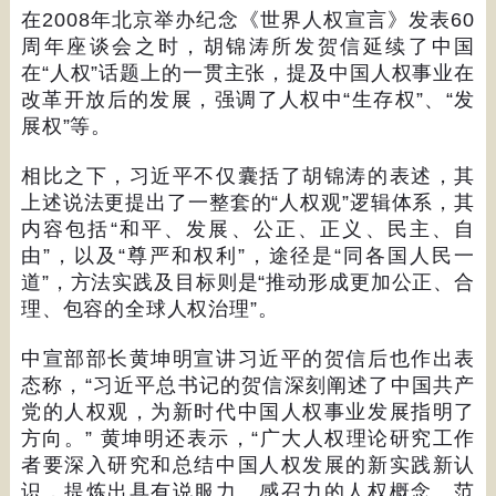
在
2008
年北京举办纪念《世界人权宣言》发表
60
周年座谈会之时，胡锦涛所发贺信延续了中国
在
“
人权
”
话题上的一贯主张，提及中国人权事业在
改革开放后的发展，强调了人权中
“
生存权
”
、
“
发
展权
”
等。
相比之下，习近平不仅囊括了胡锦涛的表述，其
上述说法更提出了一整套的
“
人权观
”
逻辑体系，其
内容包括
“
和平、发展、公正、正义、民主、自
由
”
，以及
“
尊严和权利
”
，途径是
“
同各国人民一
道
”
，方法实践及目标则是
“
推动形成更加公正、合
理、包容的全球人权治理
”
。
中宣部部长黄坤明宣讲习近平的贺信后也作出表
态称，
“
习近平总书记的贺信深刻阐述了中国共产
党的人权观，为新时代中国人权事业发展指明了
方向。
”
黄坤明还表示，
“
广大人权理论研究工作
者要深入研究和总结中国人权发展的新实践新认
识，提炼出具有说服力、感召力的人权概念、范