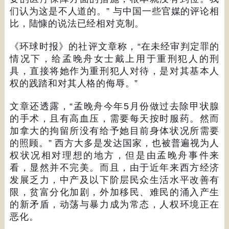
们认为这是不人道的。
”
与中国一些官媒的评论相
比，陆慷的说法已经相对克制。
《环球时报》的社评文章称，
“
在未经审判定罪的
情况下，给孟晚舟女士戴上用于重刑犯人的刑
具，直接将她作为重刑犯人对待，是对其基本人
权的践踏和对其人格的侮辱。
”
文章还透露，
“
孟晚舟今年
5
月份做过去除甲状腺
的手术，且有高血压，需要每天按时服药。然而
加拿大的拘留所没有给予她目前身体状况所需要
的照顾。
”
西方大多是发达国家，也被普遍视为人
权状况相对理想的地方，但是由孟晚舟事件来
看，显然并不完美。而且，由于近年来西方经济
发展乏力，中产及以下阶层民众生活水平改善有
限，贫富分化加剧，外加移民、难民的涌入产生
的新矛盾，动荡与暴力成为常态，人权环境正在
恶化。