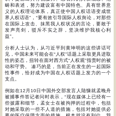
畴和表述，努力建设富有中国特色、具有世界意
义的人权理论体系，真正使中国人权话语变成世
界人权话语
”
，
“
要有效引导国际人权舆论，对那些
在国际上攻击、抹黑我人权状况的言论，要敢于
发声亮剑，驳斥不实之辞，坚决维护我核心利
益
”
。
分析人士认为，从习近平到黄坤明的这些讲话可
见，中国未来可能会在
“
人权
”
话题上采取更具进取
性的姿态，扭转在面对西方式
“
人权观
”
指责时的被
动和守势。
凑巧的是，当前正在发生的一起国际
性事件，恰好成为中国在人权话题上发力的一个
支点。
例如在
12
月
10
日中国外交部发言人陆慷就孟晚舟
被捕事件答记者问时表示，
“
现在媒体上已经有一
些披露和细节，孟女士在被拘押的过程中，包括
对她采取的一些不人道的措施，包括对她提供必
要的医疗保障方面的措施，根本就没有到位。我