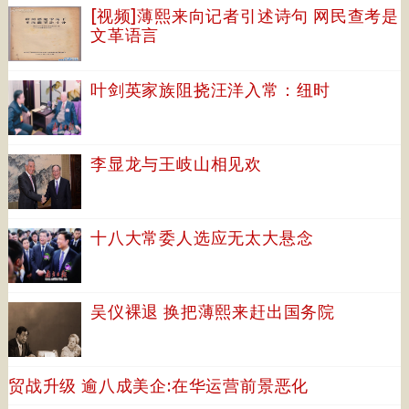
[视频]薄熙来向记者引述诗句 网民查考是
文革语言
叶剑英家族阻挠汪洋入常：纽时
李显龙与王岐山相见欢
十八大常委人选应无太大悬念
吴仪裸退 换把薄熙来赶出国务院
贸战升级 逾八成美企:在华运营前景恶化