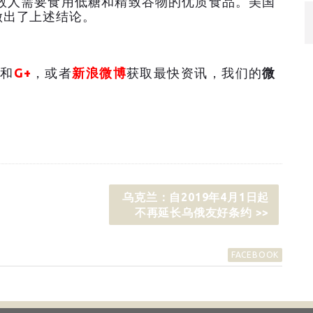
数人需要食用低糖和精致谷物的优质食品。美国
做出了上述结论。
和
G+
，或者
新浪微博
获取最快资讯，我们的
微
乌克兰：自2019年4月1日起
不再延长乌俄友好条约 >>
FACEBOOK