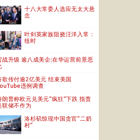
十八大常委人选应无太大悬
念
叶剑英家族阻挠汪洋入常：
纽时
贸战升级 逾八成美企:在华运营前景恶
化
谷歌传付逾2亿美元 结束美国
YouTube违例调查
特朗普称欧元兑美元“疯狂”下跌 指责
美联储不作为
洛杉矶惊现中国贪官“二奶
村”