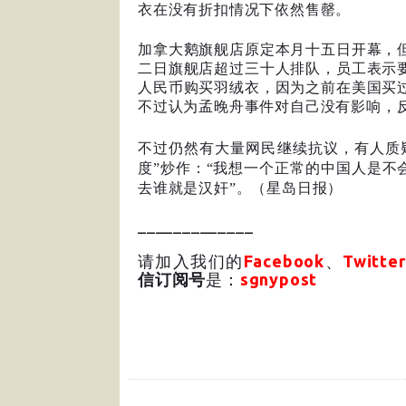
衣在没有折扣情况下依然售罄。
加拿大鹅旗舰店原定本月十五日开幕，
二日旗舰店超过三十人排队，员工表示
人民币购买羽绒衣，因为之前在美国买
不过认为孟晚舟事件对自己没有影响，反
不过仍然有大量网民继续抗议，有人质
度”炒作：“我想一个正常的中国人是不
去谁就是汉奸”。（星岛日报）
_____________
请加入我们的
Facebook
、
Twitter
信订阅号
是：
sgnypost