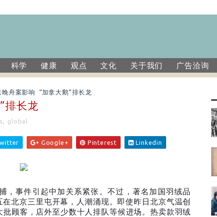
科学
健康
观点
文化
关于我们
广告洽询
孟晚舟案影响 “加拿大鹅”排长龙
”排长龙
a
,
global
witter
Google+
Pinterest
Linkedin
捕，事件引起中加关系紧张。不过，著名加国羽绒品
五在北京三里屯开幕，人潮涌现。即使昨日北京气温创
大批顾客，店外至少数十人排队等候进场。热卖款羽绒