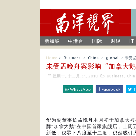
新加坡
中港台
国际
财经
IT
Home
Business
China
global
未受
未受孟晚舟案影响 “加拿大鹅
星期一, 十二月 31, 2018
Business
,
Chin
WhatsApp
Facebook
T
华为副董事长孟晚舟本月初于加拿大被
牌“加拿大鹅”在中国首家旗舰店，上周
新低，仅零下八度至十二度，仍然吸引