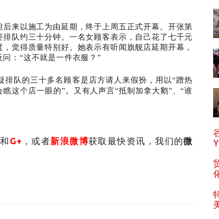
但后来以施工为由延期，终于上周五正式开幕。开张第
要排队约三十分钟。一名女顾客表示，自己花了七千元
过，觉得质量特别好。她表示有听闻旗舰店延期开幕，
问：“这不就是一件衣服？”
疑排队的三十多名顾客是店方请人来假扮，用以“蹭热
会瞧这个店一眼的”。又有人声言“抵制加拿大鹅”、“谁
和
G+
，或者
新浪微博
获取最快资讯，我们的
微