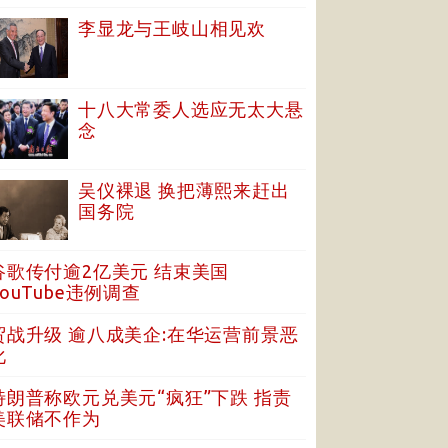
李显龙与王岐山相见欢
十八大常委人选应无太大悬
念
吴仪裸退 换把薄熙来赶出
国务院
谷歌传付逾2亿美元 结束美国
YouTube违例调查
贸战升级 逾八成美企:在华运营前景恶
化
特朗普称欧元兑美元“疯狂”下跌 指责
美联储不作为