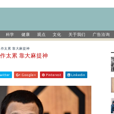
科学
健康
观点
文化
关于我们
广告洽询
作太累 靠大麻提神
作太累 靠大麻提神
witter
Google+
Pinterest
Linkedin