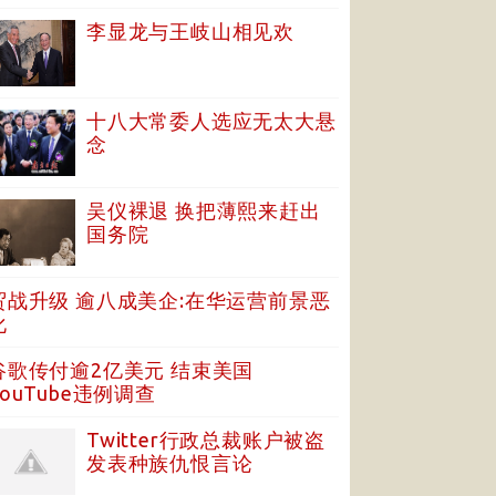
李显龙与王岐山相见欢
十八大常委人选应无太大悬
念
吴仪裸退 换把薄熙来赶出
国务院
贸战升级 逾八成美企:在华运营前景恶
化
谷歌传付逾2亿美元 结束美国
YouTube违例调查
Twitter行政总裁账户被盗
发表种族仇恨言论