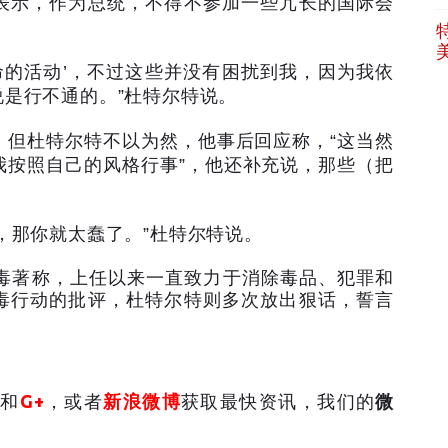
表示，作为总统，不得不参加一些冗长的国际会
命的活动
’
，不过这些并没有困扰到我，因为我依
说是行不通的。
”
杜特尔特说。
。但杜特尔特不以为然，他事后回应称，
“
这当然
我按照自己的风格行事
”
，他还补充说，那些（把
，那你就太蠢了。
”
杜特尔特说。
毒著称，上任以来一直致力于消除毒品、犯罪和
毒行动的批评，杜特尔特则多次放出狠话，誓言
和
G+
，或者
新浪微博
获取最快资讯，我们的
微