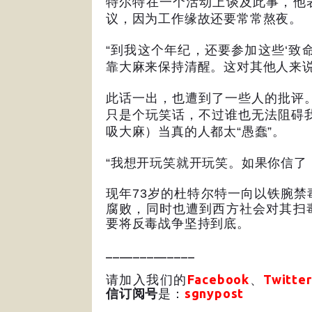
特尔特在一个活动上谈及此事，他
议，因为工作缘故还要常常熬夜。
“
到我这个年纪，还要参加这些
‘
致
靠大麻来保持清醒。这对其他人来
此话一出，也遭到了一些人的批评
只是个玩笑话，不过谁也无法阻碍
吸大麻）当真的人都太
“
愚蠢
”
。
“
我想开玩笑就开玩笑。如果你信了
现年
73
岁的杜特尔特一向以铁腕禁
腐败，同时也遭到西方社会对其扫
要将反毒战争坚持到底。
_____________
请加入我们的
Facebook
、
Twitter
信订阅号
是：
sgnypost