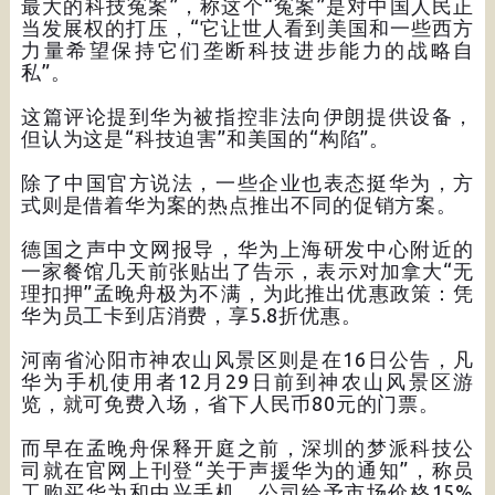
最大的科技冤案”，称这个“冤案”是对中国人民正
当发展权的打压，“它让世人看到美国和一些西方
力量希望保持它们垄断科技进步能力的战略自
私”。
这篇评论提到华为被指控非法向伊朗提供设备，
但认为这是“科技迫害”和美国的“构陷”。
除了中国官方说法，一些企业也表态挺华为，方
式则是借着华为案的热点推出不同的促销方案。
德国之声中文网报导，华为上海研发中心附近的
一家餐馆几天前张贴出了告示，表示对加拿大“无
理扣押”孟晚舟极为不满，为此推出优惠政策：凭
华为员工卡到店消费，享5.8折优惠。
河南省沁阳市神农山风景区则是在16日公告，凡
华为手机使用者12月29日前到神农山风景区游
览，就可免费入场，省下人民币80元的门票。
而早在孟晚舟保释开庭之前，深圳的梦派科技公
司就在官网上刊登“关于声援华为的通知”，称员
工购买华为和中兴手机，公司给予市场价格15%