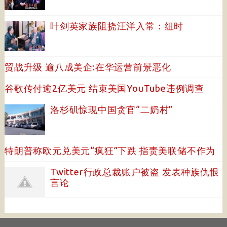
叶剑英家族阻挠汪洋入常：纽时
贸战升级 逾八成美企:在华运营前景恶化
谷歌传付逾2亿美元 结束美国YouTube违例调查
洛杉矶惊现中国贪官“二奶村”
特朗普称欧元兑美元“疯狂”下跌 指责美联储不作为
Twitter行政总裁账户被盗 发表种族仇恨
言论