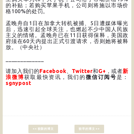
的补贴；若购买苹果手机，公司则将施以市场价
格100%的处罚。
孟晚舟自1日在加拿大转机被捕、5日遭媒体曝光
后，迅速引起全球关注，也燃起不少中国人民族
主义的情绪。孟晚舟已在11日获得保释，美国政
府须在60天内提出正式引渡请求，否则她将被释
放。（中央社）
_____________
请加入我们的
Facebook
、
Twitter
和
G+
，或者
新
浪微博
获取最快资讯，我们的
微信订阅号
是：
sgnypost
<< 较新的博文
较早的博文 >>