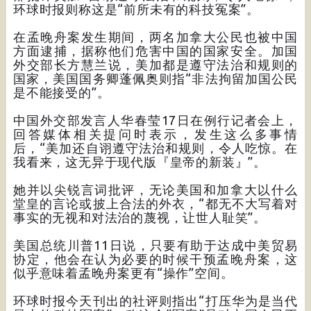
环球时报则称这是“前所未有的科技冤案”。
在孟晚舟案发生期间，两名加拿大公民也被中国
方面逮捕，据称他们危害中国的国家安全。加国
外交部长方慧兰说，美加都是遵守法治和规则的
国家，美国国务卿蓬佩奥则指“非法拘留加国公民
是不能接受的”。
中国外交部发言人华春莹17日在例行记者会上，
回答媒体相关提问时表示，发生这么多事情
后，“美加还自诩遵守法治和规则，令人吃惊。在
我看来，这无异于现代版『皇帝的新装』”。
她并以尖锐言词批评，无论美国和加拿大以什么
堂皇的言论或披上合法的外衣，“都无不大写着对
事实的无视和对法治的蔑视，让世人耻笑”。
美国总统川普11日说，只要有助于达成中美贸易
协定，他会在认为必要的时候干预孟晚舟案，这
似乎意味着孟晚舟案更有“操作”空间。
环球时报今天刊出的社评则指出“打压华为是当代