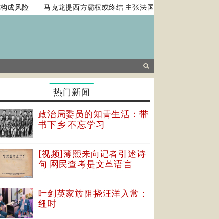
构成风险
马克龙提西方霸权或终结 主张法国扮演平衡角色
中
热门新闻
政治局委员的知青生活：带
书下乡 不忘学习
[视频]薄熙来向记者引述诗
句 网民查考是文革语言
叶剑英家族阻挠汪洋入常：
纽时