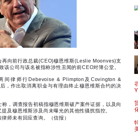
会再向前行政总裁
(CEO)
穆恩维斯
(Leslie Moonves)
支
致该公司与该名被指称涉性丑闻的前
CEO
对簿公堂。
两间律师行
Debevoise & Plimpton
及
Covington &
告后，作出取消离职金与有理由终止穆恩维斯合约的决
士称，调查报告初稿指穆恩维斯破产案件证据，以及向
又提及穆恩维斯涉及尚未曝光的其他性骚扰指控。
表律师未有回应查询。（信报）