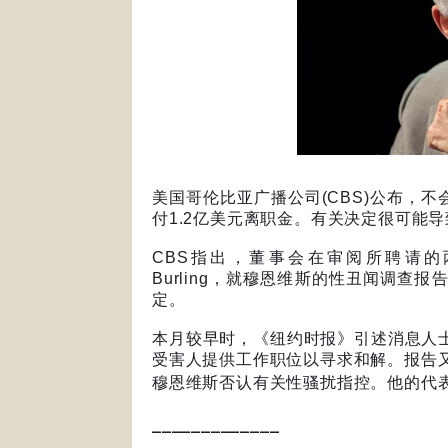
美国哥伦比亚广播公司
(CBS)
公布，不
付
1.2
亿美元离职金。有关决定很可能导
CBS
指出，董事会在审阅所聘请的
Burling
，就穆恩维斯的性丑闻调查报
定。
本月较早时，《纽约时报》引述消息人
受害人提供工作职位以寻求和解。报告
穆恩维斯否认有关性骚扰指控。他的代
_____________