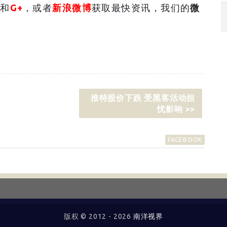
和
G+
，或者
新浪微博
获取最快资讯，我们的
微
推特股价下跌 受黑客活动担
忧影响 >>
FACEBOOK
版权 © 2012 -
2026
南洋视界