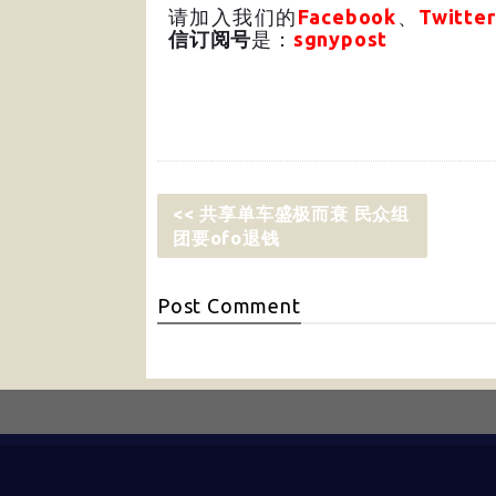
请加入我们的
Facebook
、
Twitter
信订阅号
是：
sgnypost
<< 共享单车盛极而衰 民众组
团要ofo退钱
Post
Comment