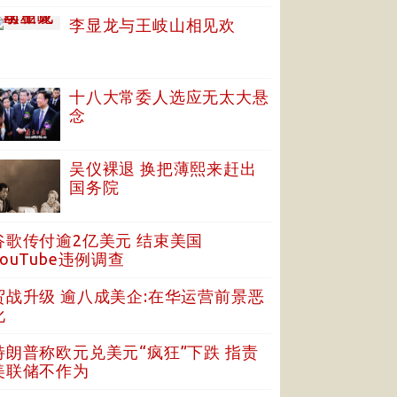
李显龙与王岐山相见欢
十八大常委人选应无太大悬
念
吴仪裸退 换把薄熙来赶出
国务院
谷歌传付逾2亿美元 结束美国
YouTube违例调查
贸战升级 逾八成美企:在华运营前景恶
化
特朗普称欧元兑美元“疯狂”下跌 指责
美联储不作为