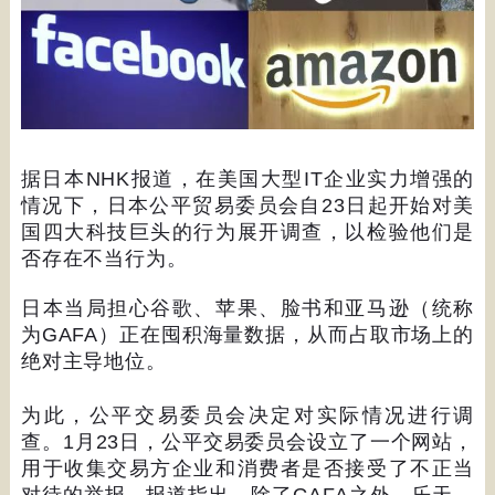
据日本
NHK
报道，在美国大型
IT
企业实力增强的
情况下，日本公平贸易委员会自
23
日起开始对美
国四大科技巨头的行为展开调查，以检验他们是
否存在不当行为。
日本当局担心谷歌、苹果、脸书和亚马逊（统称
为
GAFA
）正在囤积海量数据，从而占取市场上的
绝对主导地位。
为此，公平交易委员会决定对实际情况进行调
查。
1
月
23
日，公平交易委员会设立了一个网站，
用于收集交易方企业和消费者是否接受了不正当