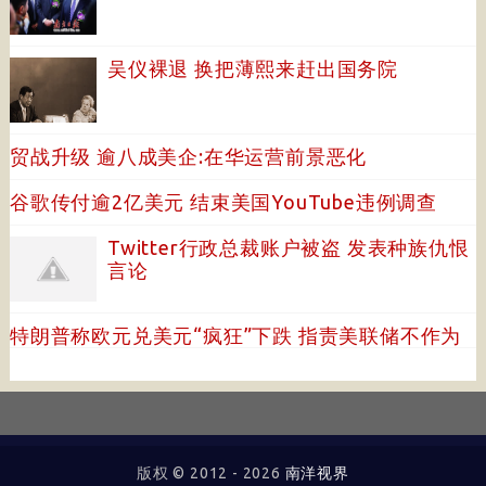
吴仪裸退 换把薄熙来赶出国务院
贸战升级 逾八成美企:在华运营前景恶化
谷歌传付逾2亿美元 结束美国YouTube违例调查
Twitter行政总裁账户被盗 发表种族仇恨
言论
特朗普称欧元兑美元“疯狂”下跌 指责美联储不作为
版权 © 2012 -
2026
南洋视界