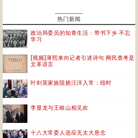
热门新闻
政治局委员的知青生活：带书下乡 不忘
学习
[视频]薄熙来向记者引述诗句 网民查考是
文革语言
叶剑英家族阻挠汪洋入常：纽时
李显龙与王岐山相见欢
十八大常委人选应无太大悬念