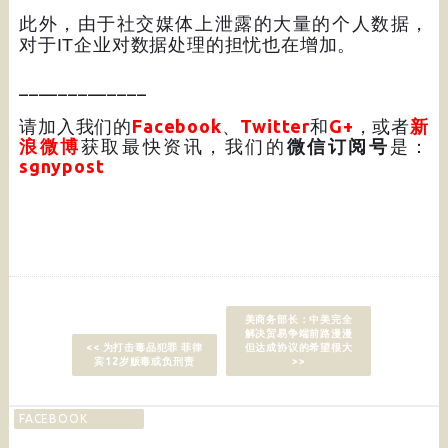
此外，由于社交媒体上泄露的大量的个人数据，
对于
IT
企业对数据处理的担忧也在增加。
_____________
请加入我们的
Facebook
、
Twitter
和
G+
，或者
新
浪微博
获取最快资讯，我们的
微信订阅号
是：
sgnypost
美商务部长：中美完全
解决贸易争端前路漫漫
<< 为打击毒品犯罪 菲律
但达成协议的希望很大
宾12岁贩毒或负刑责
>>
FACEBOOK