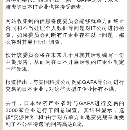
对待的举报。报道指出，除了
GAFA
之外，乐天、
雅虎等日本
IT
企业也将接受调查。
网站收集到的信息将使委员会能够就单方面终止
合同和不当处理个人数据等问题对
IT
公司进行检
查。如果委员会判断有
IT
企业存在以上问题，那
么将对其展开听证调查。
预计该委员会将在未来几个月就其活动编写一份
中期报告，从而为在日本开展活动的
IT
企业制定
一些新规。
报道指出，与美国科技公司例如
GAFA
等公司进行
交易的日本企业，对这些大型
IT
企业怀有不满。
去年，日本经济产业省对与
GAFA
进行交易的
2000
家企业进行了问卷调查。其结果显示，选
择
“
交涉困难
”
和
“
由于对方单方面地变更规章而受
到了不公平待遇
”
的回答高达
8
成。