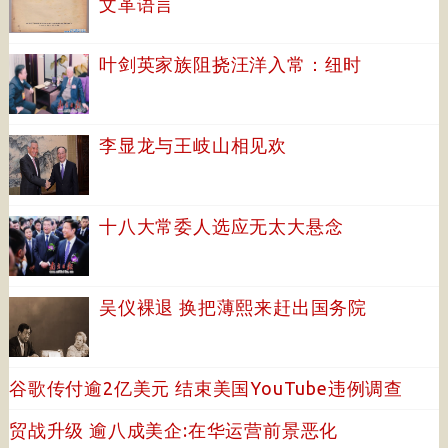
文革语言
叶剑英家族阻挠汪洋入常：纽时
李显龙与王岐山相见欢
十八大常委人选应无太大悬念
吴仪裸退 换把薄熙来赶出国务院
谷歌传付逾2亿美元 结束美国YouTube违例调查
贸战升级 逾八成美企:在华运营前景恶化