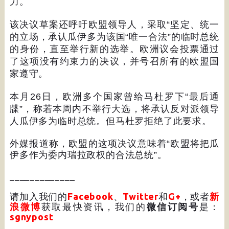
力。
该决议草案还呼吁欧盟领导人，采取
“
坚定、统一
的立场，承认瓜伊多为该国
“
唯一合法
”
的临时总统
的身份，直至举行新的选举。欧洲议会投票通过
了这项没有约束力的决议，并号召所有的欧盟国
家遵守。
本月
26
日，欧洲多个国家曾给马杜罗下
“
最后通
牒
”
，称若本周内不举行大选，将承认反对派领导
人瓜伊多为临时总统。但马杜罗拒绝了此要求。
外媒报道称，欧盟的这项决议意味着
“
欧盟将把瓜
伊多作为委内瑞拉政权的合法总统
”
。
_____________
请加入我们的
Facebook
、
Twitter
和
G+
，或者
新
浪微博
获取最快资讯，我们的
微信订阅号
是：
sgnypost