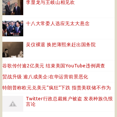
李显龙与王岐山相见欢
十八大常委人选应无太大悬念
吴仪裸退 换把薄熙来赶出国务院
谷歌传付逾2亿美元 结束美国YouTube违例调查
贸战升级 逾八成美企:在华运营前景恶化
特朗普称欧元兑美元“疯狂”下跌 指责美联储不作为
Twitter行政总裁账户被盗 发表种族仇恨
言论