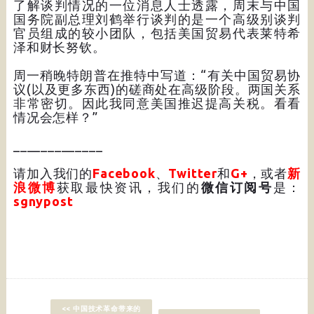
了解谈判情况的一位消息人士透露，周末与中国
国务院副总理刘鹤举行谈判的是一个高级别谈判
官员组成的较小团队，包括美国贸易代表莱特希
泽和财长努钦。
周一稍晚特朗普在推特中写道：“有关中国贸易协
议(以及更多东西)的磋商处在高级阶段。两国关系
非常密切。因此我同意美国推迟提高关税。看看
情况会怎样？”
_____________
请加入我们的
Facebook
、
Twitter
和
G+
，或者
新
浪微博
获取最快资讯，我们的
微信订阅号
是：
sgnypost
<< 中国技术革命带来的