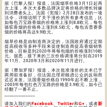
据《巴黎人报》报道，法国烟草价格3月1日起再
次上涨，本次大多数品牌决定将价格的增长转嫁
到消费者头上。法国《宪报》2月28日发布的一项
法令，详细说明了关于涨价的所有参考信息，比
如每包万宝路香烟的价格将上涨到8.8欧元，每包
骆驼香烟的价格将上涨到8.5欧元，每包吉普赛香
烟的价格将高达9.9欧元。
烟草价格是由制造商决定的，法国政府通过定期
提高税收等多种手段来促使制造商提高香烟销售
价格，目标是到2020年将每包烟的价格涨到10欧
元。据悉，接下来的三次价格调涨将分别在2019
年11月、2020年3月和2020年11月进行。
据《费加罗报》报道，本次批准涨价的文本已于
两周前准备好，但法国总理府顾虑公众的反响而
迟迟未发。法国香烟价格自1990年起不断上涨，
2003年每包红色万宝路的价格是3.9欧元，如今已
经翻了一番不止。
_____________
请加入我们的
Facebook
、
Twitter
和
G+
，或者
新