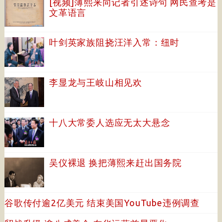
[视频]薄熙来向记者引述诗句 网民查考是
文革语言
叶剑英家族阻挠汪洋入常：纽时
李显龙与王岐山相见欢
十八大常委人选应无太大悬念
吴仪裸退 换把薄熙来赶出国务院
谷歌传付逾2亿美元 结束美国YouTube违例调查