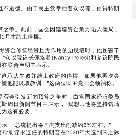
且不道德。由于民主党掌控着众议院，使得特朗
。
算之争。此前，国会因建墙资金角力陷入僵局，
到
1
月才结束停摆。
得资金修筑昂贵且无作用的边境墙时，他伤害了
，
”
众议院议长佩洛希
(Nancy Pelosi)
和参议院民
日在联合声明中表示。
被迫承认失败并结束政府的停摆。如果他再次尝
希望他能汲取教训，
”
这两位民主党国会领袖称。
是否会引发新的预算之争时，白宫国家经济委员
克斯周日新闻节目中表示，
“
我想
...
他将坚持筑墙
认为这有必要。
”
表示，
“
总统提出将国内支出削减约
5%
左右。
”
将帮助谋求连任的特朗普在
2020
年大选到来之际