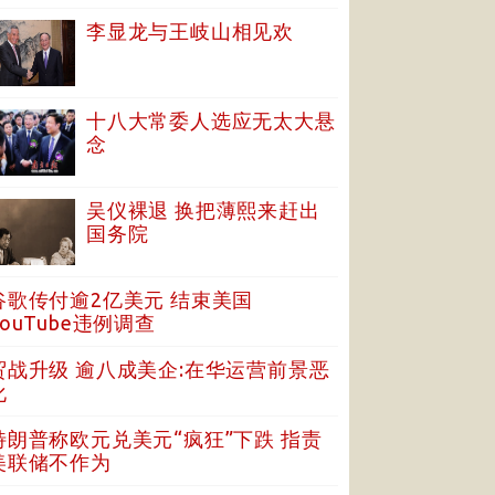
李显龙与王岐山相见欢
十八大常委人选应无太大悬
念
吴仪裸退 换把薄熙来赶出
国务院
谷歌传付逾2亿美元 结束美国
YouTube违例调查
贸战升级 逾八成美企:在华运营前景恶
化
特朗普称欧元兑美元“疯狂”下跌 指责
美联储不作为