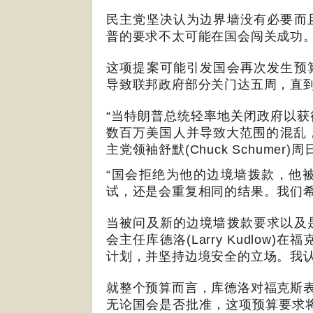
民主党坚决认为边界墙没有必要而
普的要求不太可能在国会闯关成功
这项提案可能引发国会再次发生预
导致联邦政府部分关门达五周，直
“
当特朗普总统轻率地关闭政府以获
数百万美国人并导致大范围的混乱
主党领袖舒默
(Chuck Schumer)
周
“
国会拒绝为他的边境墙拨款，他
试，还是会重复相同的结果。我们
当被问及新的边境墙拨款要求以及
会主任库德洛
(Larry Kudlow)
在福
计划，并坚持边境安全的立场。我
就整个预算而言，库德洛对福克斯
无论国会是否批准，这项预算要求