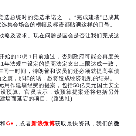
竞选总统时的竞选承诺之一。
“
完成建墙
”
已成其
竞选集会场合的横幅及标语都贴满这样的口号。
战略及要求。现在问题是国会是否让我们完成这
开始的
10
月
1
日前通过，否则政府可能会再度关
11
年法规中设定的提高法定支出上限达成一致，
在同一时间，特朗普和议员们还必须就提高举债
约之虞，那样的话，恐将造成经济混乱的结果。
元用作建墙经费的提案，包括
50
亿美元国土安全
建设预算。官员表示，该预算提案还将包括另外
建墙而延宕的项目。
(
路透社
)
和
G+
，或者
新浪微博
获取最快资讯，我们的
微