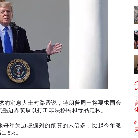
求的消息人士对路透说，特朗普周一将要求国会
美墨边界筑墙以打击非法移民和毒品走私。
来每年为边境编列的预算的六倍多，比起今年激
高出
6%
。