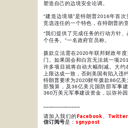
塑造自己的边境安全论调。
“
建造边境墙
”
是特朗普
2016
年首次
竞选连任的一个特色，在特朗普的
“
我们提供了完成任务的行动方针、
个任务。
”
一名政府官员称。
拨款立法需在
2020
年联邦财政年度
门。如果国会和白宫无法就一项
20
许多项目就将自动大幅削减。大约
上限达成一致，否则美国有陷入违
特朗普要求为
2020
财年拨款
86
亿美
部预算，及
36
亿美元国防部军事
360
万美元军事建设资金，以弥补因
_____________
请加入我们的
Facebook
、
Twitter
信订阅号
是：
sgnypost