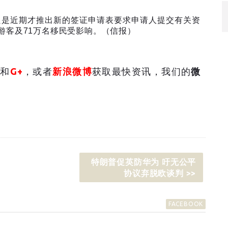
只是近期才推出新的签证申请表要求申请人提交有关资
游客及
71
万名移民受影响。（信报）
和
G+
，或者
新浪微博
获取最快资讯，我们的
微
特朗普促英防华为 吁无公平
协议弃脱欧谈判 >>
FACEBOOK