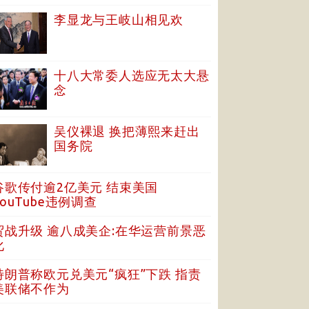
李显龙与王岐山相见欢
十八大常委人选应无太大悬
念
吴仪裸退 换把薄熙来赶出
国务院
谷歌传付逾2亿美元 结束美国
YouTube违例调查
贸战升级 逾八成美企:在华运营前景恶
化
特朗普称欧元兑美元“疯狂”下跌 指责
美联储不作为