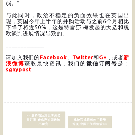
弱。”
与此同时，政治不稳定的负面效果也在英国出
现，英国今年上半年的并购活动与之前6个月相比
下降了将近50%，这是特雷莎·梅发起的大选和脱
欧谈判进展情况导致的。
_____________
请加入我们的
Facebook
、
Twitter
和
G+
，或者
新
浪微博
获取最快资讯，我们的
微信订阅号
是：
sgnypost
<< 廉价石油对世界未必
是好事:造成产油国政治
比特币成日韩热门投资
不稳定
选项 中国正加强监管 >>