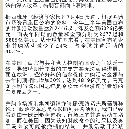
法的深入改革，特朗普都面临着困难。
据西班牙《经济学家报》7月4日报道，根据并购
市场资讯集团公布的资料，今年上半年美国宣布
的并购活动数量达到2446起，涉及金额6026亿美
元，而去年同期的数量和金额分别为2677起和
5885亿美元。从全球范围来看，在美国宣布的企
业并购活动减少了2.4%，占全球并购活动的
40.4%。
在美国，白宫与共和党人控制的国会之间缺乏一
致，导致特朗普提出的主要方案无法获得进展。
而在欧洲，经济好转的信念促使并购活动金额与
去年同期相比增加30%，达到4819亿美元。马克
龙胜利当选法国总统是令欧元区经济前景看好的
主要原因之一。
并购市场资讯集团编辑乔纳森·克洛诺夫斯基解释
说：“政治变革总是会影响到并购活动，我们已经
看到由于欧洲形势趋稳，市场上的并购活动在增
加。而在美国，因为获知财政改革的结果以及奥
巴马医改可能被撤销的结局，并购活动开始减