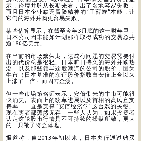
示，跨境并购从长期来看，出了名地容易失败，
而且日本企业缺乏冒险精神的“工薪族”本能，让
它们的海外并购更容易失败。
某些估算显示，在截至今年3月底的这一财年里，
日本公司因未能如计划那样取得成功的交易总共
逾180亿美元。
在当前的市场繁荣期，达成有问题的交易需要付
出的代价总是很轻。日本旷日持久的海外并购热
潮，以及那些领导这股潮流的公司的股价，因为
牛市（日本基准的东证股价指数自安倍上台以来
上涨了一倍）而固若金汤。
但一些市场策略师表示，安倍带来的牛市可能很
快消失。表面上的改革进展以及首相的高民意支
持率，一直是支撑“安倍经济学”这台戏的关键。
现在两者都荡然无存。一些人认为，如果投资者
认定这轮股市行情是不可持续的操纵所致，更大
的一只靴子将会落地。
报道称，自2013年初以来，日本央行通过购买