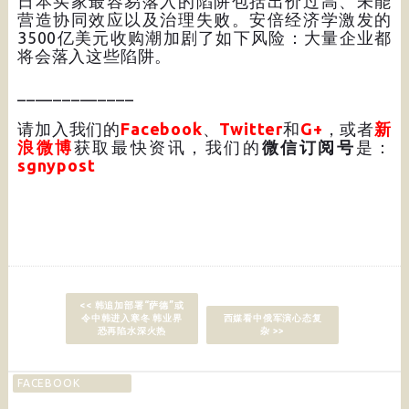
日本买家最容易落入的陷阱包括出价过高、未能
营造协同效应以及治理失败。安倍经济学激发的
3500亿美元收购潮加剧了如下风险：大量企业都
将会落入这些陷阱。
_____________
请加入我们的
Facebook
、
Twitter
和
G+
，或者
新
浪微博
获取最快资讯，我们的
微信订阅号
是：
sgnypost
<< 韩追加部署“萨德”或
令中韩进入寒冬 韩业界
西媒看中俄军演心态复
恐再陷水深火热
杂 >>
FACEBOOK