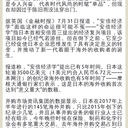
是令人兴奋、代表时代风尚的时髦“单品”，但现
在却因过于陈旧而没法穿出门。
据英国《金融时报》7月31日报道，“安倍经济
学”面临这样的命运很可能不冤——“安倍经济
学”指日本首相安倍晋三提出的经济复兴项目，该
项目如今已经气若游丝。但在倒下之前，它至少
已经促使日本企业思维发生了具有决定意义的转
变，并推动了新一代着眼于海外的收购者的诞
生。
报道称，“安倍经济学”提出已有5年时间。日本这
轮逾3500亿美元（1美元约合人民币6.72元——
本网注）的创纪录海外收购也有5年时间了——摩
根大通银行家们表示，这是日本的海外收购首次
达到“意义重大”的数额。
并购市场资讯集团的数据显示，日本在2017年上
半年进行的145笔海外并购，只比2015年创下的
纪录少几笔，并且从事并购业务的银行业人士已
经在暗示，今年晚些时候在保险、制药和化学行
业会有多笔重大交易。去年海外并购交易占到日