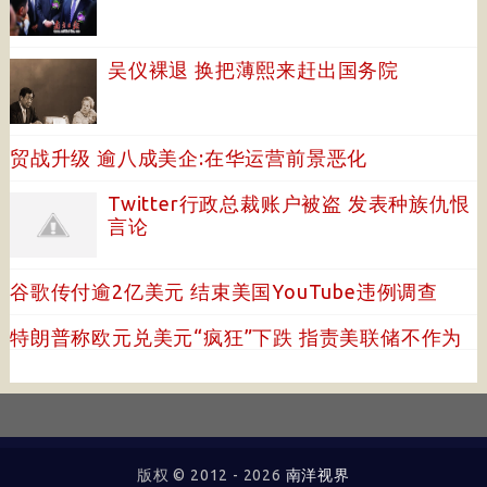
吴仪裸退 换把薄熙来赶出国务院
贸战升级 逾八成美企:在华运营前景恶化
Twitter行政总裁账户被盗 发表种族仇恨
言论
谷歌传付逾2亿美元 结束美国YouTube违例调查
特朗普称欧元兑美元“疯狂”下跌 指责美联储不作为
版权 © 2012 -
2026
南洋视界