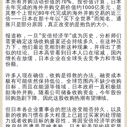
本所有并购活动价值的70%。按价值计算，日本
去年完成的海外并购交易价值约1000亿美元，是
其整个上世纪80年代完成的海外并购交易的近三
倍——日本在那十年以“买下全世界”而闻名。通
胀只是部分原因，真正改变的是抱负的大小。
报道称，一旦“安倍经济学”成为历史，分析师们
需要确定这场收购盛宴还会持续多久，在这种压
力下，他们最近竞相剖析这种现象，并得出了类
似的结论。日本高管看到日本人口在缩减，国内
增长在放缓，日本企业在全球失去竞争力和市场
份额。
许多人现在确信，收购是得救的办法。融资成本
极有可能依然保持低位。全球范围内不缺少收购
目标，而且在能源等领域，日本政府一直积极鼓
励海外并购。随着公司储备收购资金，今年股份
回购急剧下降。因此这股收购热潮有望继续。
但日本各企业董事会的想法改变能否持久，以及
新的收购习惯在多大程度上已超过买家的处理能
力或者收购目标的兼容性，将因安倍经济学的偃
旗息鼓而遭受严峻考验。日本和美国的研究显