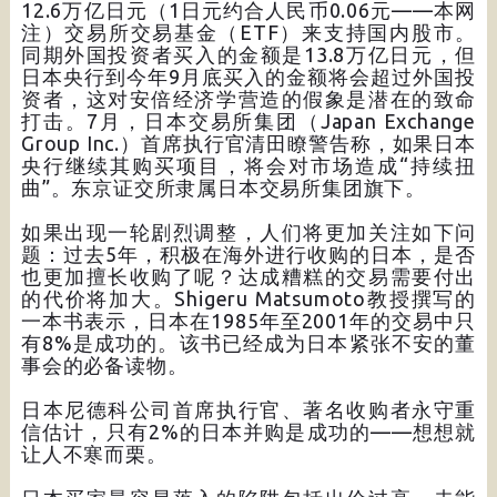
12.6万亿日元（1日元约合人民币0.06元——本网
注）交易所交易基金（ETF）来支持国内股市。
同期外国投资者买入的金额是13.8万亿日元，但
日本央行到今年9月底买入的金额将会超过外国投
资者，这对安倍经济学营造的假象是潜在的致命
打击。7月，日本交易所集团（Japan Exchange
Group Inc.）首席执行官清田瞭警告称，如果日本
央行继续其购买项目，将会对市场造成“持续扭
曲”。东京证交所隶属日本交易所集团旗下。
如果出现一轮剧烈调整，人们将更加关注如下问
题：过去5年，积极在海外进行收购的日本，是否
也更加擅长收购了呢？达成糟糕的交易需要付出
的代价将加大。Shigeru Matsumoto教授撰写的
一本书表示，日本在1985年至2001年的交易中只
有8%是成功的。该书已经成为日本紧张不安的董
事会的必备读物。
日本尼德科公司首席执行官、著名收购者永守重
信估计，只有2%的日本并购是成功的——想想就
让人不寒而栗。