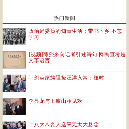
热门新闻
政治局委员的知青生活：带书下乡 不忘
学习
[视频]薄熙来向记者引述诗句 网民查考是
文革语言
叶剑英家族阻挠汪洋入常：纽时
李显龙与王岐山相见欢
十八大常委人选应无太大悬念