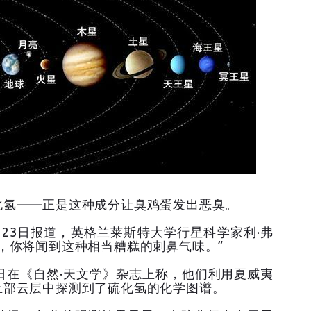
化氢——正是这种成分让臭鸡蛋发出恶臭。
23日报道，英格兰莱斯特大学行星科学家利·弗
，你将闻到这种相当糟糕的刺鼻气味。”
日在《自然·天文学》杂志上称，他们利用夏威夷
上部云层中探测到了硫化氢的化学图谱。