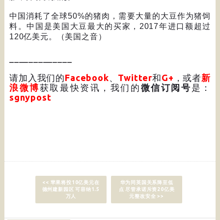
中国消耗了全球
50%
的猪肉，需要大量的大豆作为猪饲
料。中国是美国大豆最大的买家，
2017
年进口额超过
120
亿美元。（美国之音）
_____________
请加入我们的
Facebook
、
Twitter
和
G+
，或者
新
浪微博
获取最快资讯，我们的
微信订阅号
是：
sgnypost
<< 苹果将投10亿美元在
华为同英国关系降至低
德州建新园区 可容纳1.5
点 尽管承诺斥资20亿美
万人
元整改安全 >>