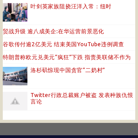
叶剑英家族阻挠汪洋入常：纽时
贸战升级 逾八成美企:在华运营前景恶化
谷歌传付逾2亿美元 结束美国YouTube违例调查
特朗普称欧元兑美元“疯狂”下跌 指责美联储不作为
洛杉矶惊现中国贪官“二奶村”
Twitter行政总裁账户被盗 发表种族仇恨
言论