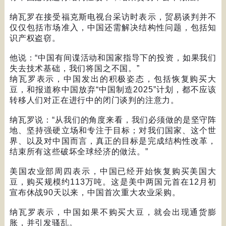
纳瓦罗在接受福克斯电视台采访时表示，贸易谈判并不
仅仅包括市场准入，中国还需解决结构性问题，包括知
识产权盗窃。
他说：
“
中国有间谍活动和国家指导下的投资，如果我们
失去技术基础，我们将国之不国。
”
纳瓦罗表示，中国发出的积极姿态，包括恢复购买大
豆，和报道称中国放弃
“
中国制造
2025”
计划，都不应该
转移人们对正在进行中的闭门谈判的注意力。
纳瓦罗说：
“
从我们的角度来看，我们必须做的是坚守阵
地、坚持强硬立场和专注于目标；对我们国家、这个世
界、以及对中国而言，真正的目标是完成结构性改革，
结束所有这些破坏全球经济的做法。
”
美国农业部周四表示，中国已经开始恢复购买美国大
豆，购买规模约
113
万吨。这是美中两国元首在
12
月初
宣布休战
90
天以来，中国首次重大农业采购。
纳瓦罗表示，中国如果不购买大豆，就会出现通货膨
胀，并引发骚乱。