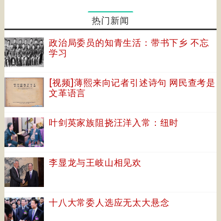
热门新闻
政治局委员的知青生活：带书下乡 不忘
学习
[视频]薄熙来向记者引述诗句 网民查考是
文革语言
叶剑英家族阻挠汪洋入常：纽时
李显龙与王岐山相见欢
十八大常委人选应无太大悬念