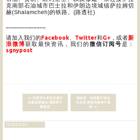
克南部石油城市巴士拉和伊朗边境城镇萨拉姆切
赫
(Shalamcheh)
的铁路。
(
路透社
)
_____________
请加入我们的
Facebook
、
Twitter
和
G+
，或者
新
浪微博
获取最快资讯，我们的
微信订阅号
是：
sgnypost
<< 印度和马来西亚股市
佩洛西：特朗普不适合
估值亚洲领先 韩国和中
当总统 弹劾他根本不值
国落后
得 >>
FACEBOOK