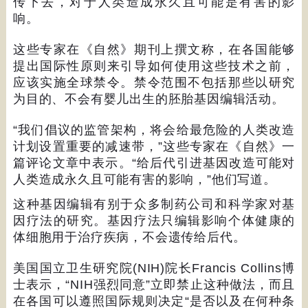
传下去，对于人类造成永久且可能是有害的影
响。
这些专家在《自然》期刊上撰文称，在各国能够
提出国际性原则来引导如何使用这些技术之前，
应该实施全球禁令。禁令范围不包括那些以研究
为目的、不会有婴儿出生的胚胎基因编辑活动。
“
我们倡议的监管架构，将会给最危险的人类改造
计划设置重要的减速带，
”
这些专家在《自然》一
篇评论文章中表示。
“
给后代引进基因改造可能对
人类造成永久且可能有害的影响，
”
他们写道。
这种基因编辑有别于众多制药公司和科学家对基
因疗法的研究。基因疗法只编辑影响个体健康的
体细胞用于治疗疾病，不会遗传给后代。
美国国立卫生研究院
(NIH)
院长
Francis Collins
博
士表示，
“NIH
强烈同意
”
立即禁止这种做法，而且
在各国可以遵照国际规则决定
“
是否以及在何种条