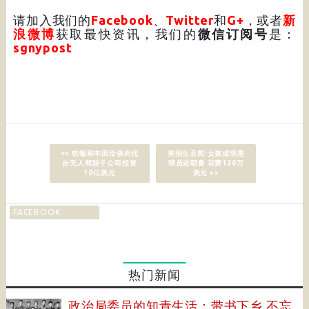
请加入我们的
Facebook
、
Twitter
和
G+
，或者
新
浪微博
获取最快资讯，我们的
微信订阅号
是：
sgnypost
<< 软银和丰田洽谈向优
美招生丑闻:女孩成明星
步无人驾驶子公司投资
球员进耶鲁 花费120万
10亿美元
美元 >>
FACEBOOK
热门新闻
政治局委员的知青生活：带书下乡 不忘