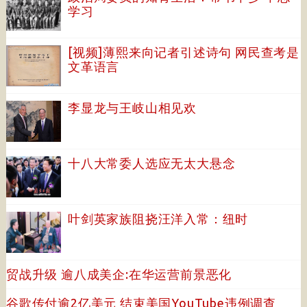
学习
[视频]薄熙来向记者引述诗句 网民查考是
文革语言
李显龙与王岐山相见欢
十八大常委人选应无太大悬念
叶剑英家族阻挠汪洋入常：纽时
贸战升级 逾八成美企:在华运营前景恶化
谷歌传付逾2亿美元 结束美国YouTube违例调查