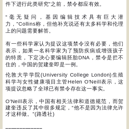
件下进行此类研究
”
之前，禁令都应有效。
“
毫无疑问，基因编辑技术具有巨大潜
力，
”Collins
称，但他补充说还有太多科学和伦理
上的问题需要解答。
有一些科学家认为提议这项禁令没有必要，他们
表示，如果一名科学家为了预防疾病或增强孩子
的特质，下定决心要编辑胚胎
DNA
，禁令是拦不
住的，中国的贺建奎即是一例。
伦敦大学学院
(University College London)
生殖
科学与女性健康项目主管
Helen O'Neill
表示，这
项提议忽略了全球已有禁令存在这一事实。
O'Neill
表示，中国有相关法律和道德规范，而贺
建奎违反了其中很多规定，
“
他不是因为法律允许
才这样做。
”(
路透社
)
_____________