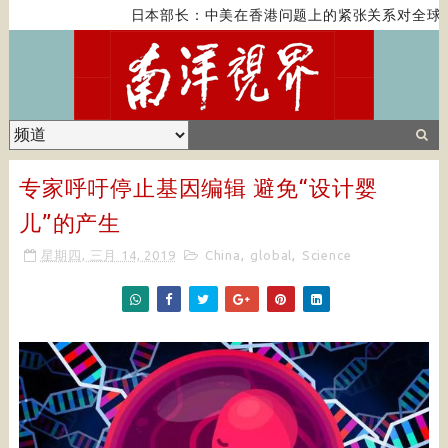
日本部长：中美在香港问题上的紧张关系对全球经
专家呼吁停止基因编辑 避免“设计婴
儿”的产生
星期四, 三月 14, 2019
China
,
global
,
Science